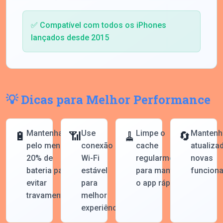
✅ Compatível com todos os iPhones
lançados desde 2015
💡 Dicas para Melhor Performance
Mantenha
Use
Limpe o
Mantenh
🔋
📶
🧹
🔄
pelo menos
conexão
cache
atualiza
20% de
Wi-Fi
regularmente
novas
bateria para
estável
para manter
funciona
evitar
para
o app rápido
travamentos
melhor
experiência