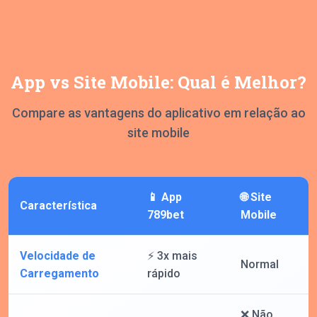
App vs Site Mobile: Qual é Melhor?
Compare as vantagens do aplicativo em relação ao
site mobile
📱 App
🌐 Site
Característica
789bet
Mobile
Velocidade de
⚡ 3x mais
Normal
Carregamento
rápido
❌ Não