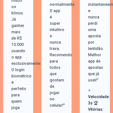
todos
normalmente.
instantaneam
os
O app
e
bônus.
é
nunca
Já
super
perdi
ganhei
intuitivo
uma
mais
e
aposta
de R$
nunca
por
15.000
trava.
lentidão.
usando
Recomendo
Melhor
o app
para
app de
exclusivamente.
todos
apostas
O login
que
que já
biométrico
gostam
usei!"
é
de
perfeito
⚡
jogar
para
Velocidade:
no
quem
3s
🏆
celular!"
joga
Vitórias: