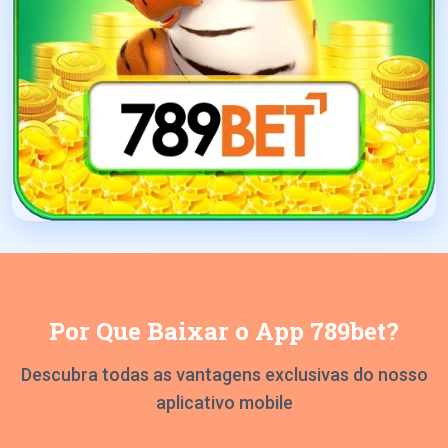
Por Que Baixar o App 789bet?
Descubra todas as vantagens exclusivas do nosso
aplicativo mobile