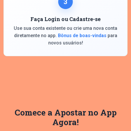
3
Faça Login ou Cadastre-se
Use sua conta existente ou crie uma nova conta
diretamente no app.
Bônus de boas-vindas
para
novos usuários!
Comece a Apostar no App
Agora!