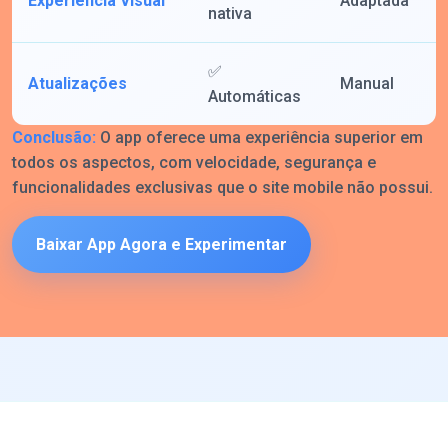
Experiência Visual
Adaptada
nativa
✅
Atualizações
Manual
Automáticas
Conclusão:
O app oferece uma experiência superior em
todos os aspectos, com velocidade, segurança e
funcionalidades exclusivas que o site mobile não possui.
Baixar App Agora e Experimentar