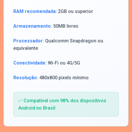
RAM recomendada:
2GB ou superior
Armazenamento:
50MB livres
Processador:
Qualcomm Snapdragon ou
equivalente
Conectividade:
Wi-Fi ou 4G/5G
Resolução:
480x800 pixels mínimo
✅ Compatível com 98% dos dispositivos
Android no Brasil