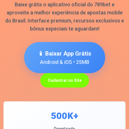
Baixe grátis o aplicativo oficial do 789bet e
aproveite a melhor experiência de apostas mobile
do Brasil. Interface premium, recursos exclusivos e
bônus especiais te aguardam!
📱 Baixar App Grátis
Android & iOS • 25MB
Cadastrar no Site
500K+
Downloads