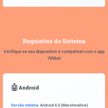
Requisitos do Sistema
Verifique se seu dispositivo é compatível com o app
789bet
🤖
Android
Versão mínima:
Android 6.0 (Marshmallow)