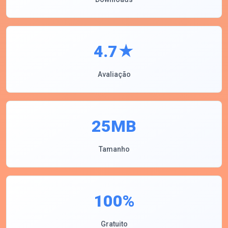
4.7★
Avaliação
25MB
Tamanho
100%
Gratuito