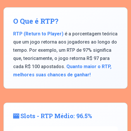
O Que é RTP?
RTP (Return to Player)
é a porcentagem teórica
que um jogo retorna aos jogadores ao longo do
tempo. Por exemplo, um RTP de 97% significa
que, teoricamente, o jogo retorna R$ 97 para
cada R$ 100 apostados.
Quanto maior o RTP,
melhores suas chances de ganhar!
🎰 Slots - RTP Médio: 96.5%