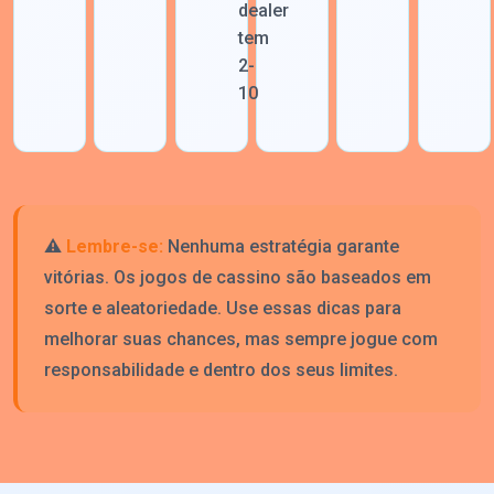
dealer
tem
2-
10
⚠️
Lembre-se:
Nenhuma estratégia garante
vitórias. Os jogos de cassino são baseados em
sorte e aleatoriedade. Use essas dicas para
melhorar suas chances, mas sempre jogue com
responsabilidade e dentro dos seus limites.