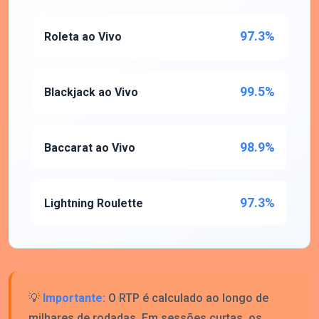
97.3%
Roleta ao Vivo
99.5%
Blackjack ao Vivo
98.9%
Baccarat ao Vivo
97.3%
Lightning Roulette
💡
Importante:
O RTP é calculado ao longo de
milhares de rodadas. Em sessões curtas, os