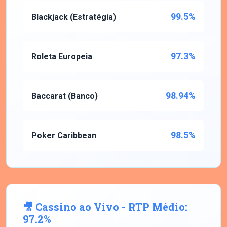
99.5%
Blackjack (Estratégia)
97.3%
Roleta Europeia
98.94%
Baccarat (Banco)
98.5%
Poker Caribbean
🎥 Cassino ao Vivo - RTP Médio:
97.2%