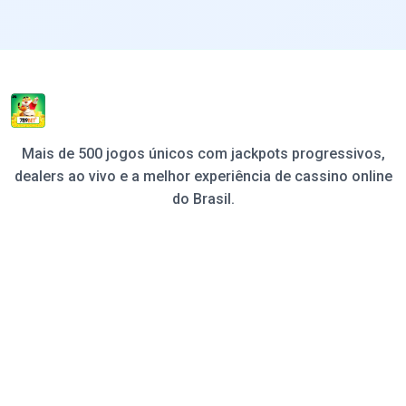
Mais de 500 jogos únicos com jackpots progressivos,
dealers ao vivo e a melhor experiência de cassino online
do Brasil.
Jogos Populares
Mega Fortune
Roleta VIP
Blackjack Premium
Baccarat Crystal