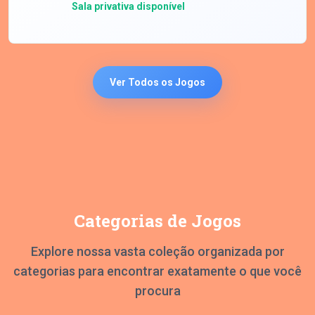
Sala privativa disponível
Ver Todos os Jogos
Categorias de Jogos
Explore nossa vasta coleção organizada por
categorias para encontrar exatamente o que você
procura