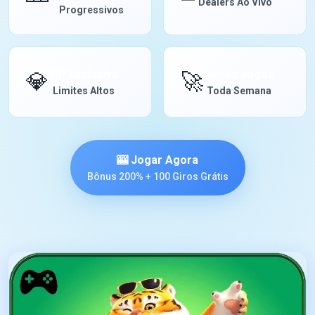
Dealers Ao Vivo
Progressivos
VIP Exclusivo
Novos Jogos
💎
🚀
Limites Altos
Toda Semana
🎰 Jogar Agora
Bônus 200% + 100 Giros Grátis