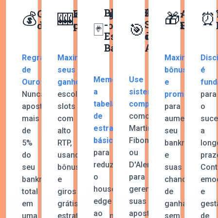
Blackjack
Roleta -
Gerenciamento
Estratégias
Aprove
💰
🎰
🎁
⏰
-
Sistemas
de Bankroll
para Slots
Bônus
🃏
🎯
Estratégia
de
Básica
Aposta
Regra
Maximize
Maximize
Disci
de
seus
bônus
é
Memorize
Use
Ouro:
ganhos
e
fund
a
sistemas
Nunca
escolhendo
promoções
para
tabela
comprovados
aposte
slots
para
o
de
como
mais
com
aumentar
suc
estratégia
Martingale,
de
alto
seu
a
básica
Fibonacci
5%
RTP,
bankroll
long
para
ou
do
usando
e
praz
reduzir
D'Alembert
seu
bônus
suas
Cont
o
para
bankroll
e
chances
emoc
house
gerenciar
total
giros
de
e
edge
suas
em
grátis
ganhar
gest
ao
apostas,
uma
estrategicamente,
sem
de