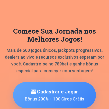
Comece Sua Jornada nos
Melhores Jogos!
Mais de 500 jogos únicos, jackpots progressivos,
dealers ao vivo e recursos exclusivos esperam por
você. Cadastre-se no 789bet e ganhe bônus
especial para começar com vantagem!
🎰 Cadastrar e Jogar
Bônus 200% + 100 Giros Grátis