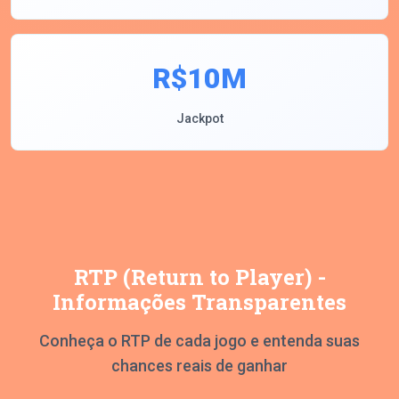
R$10M
Jackpot
RTP (Return to Player) -
Informações Transparentes
Conheça o RTP de cada jogo e entenda suas
chances reais de ganhar