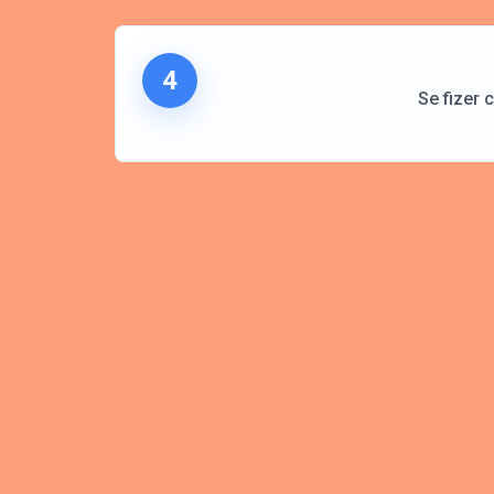
4
Se fizer 