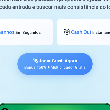
 cada entrada e buscar mais consistência ao 
🎯
Ganhos
Cash Out
Em Segundos
Instantân
🚀 Jogar Crash Agora
Bônus 150% + Multiplicador Grátis