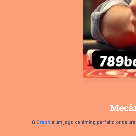
Mecân
O
Crash
é um jogo de timing perfeito onde um