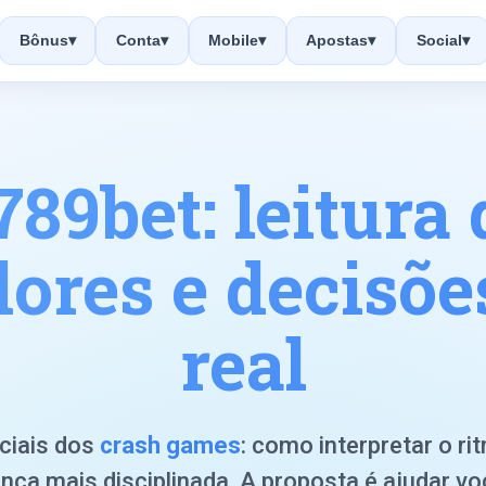
Bônus
▾
Conta
▾
Mobile
▾
Apostas
▾
Social
▾
789bet: leitura 
dores e decisõ
real
ciais dos
crash games
: como interpretar o ri
anca mais disciplinada. A proposta é ajudar v