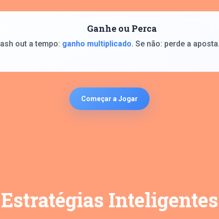
Ganhe ou Perca
cash out a tempo:
ganho multiplicado
. Se não: perde a aposta
Começar a Jogar
Estratégias Inteligentes