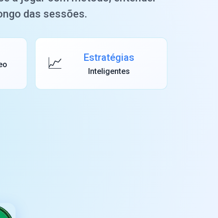
longo das sessões.
Estratégias
📈
eo
Inteligentes