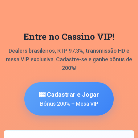
Entre no Cassino VIP!
Dealers brasileiros, RTP 97.3%, transmissão HD e
mesa VIP exclusiva. Cadastre-se e ganhe bônus de
200%!
🎰 Cadastrar e Jogar
Bônus 200% + Mesa VIP