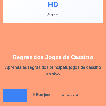
HD
Stream
Regras dos Jogos de Cassino
Aprenda as regras dos principais jogos de cassino
ao vivo
🃏 Blackjack
🎯 Roleta
💎 Baccarat