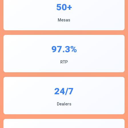
50+
Mesas
97.3%
RTP
24/7
Dealers