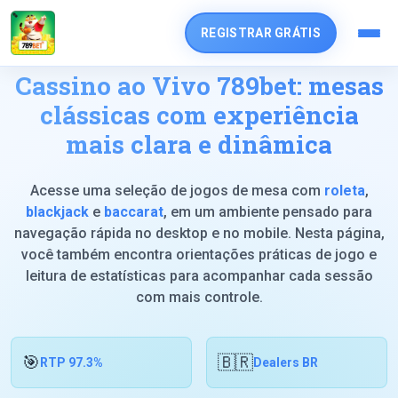
REGISTRAR GRÁTIS
Cassino ao Vivo 789bet: mesas
clássicas com experiência
mais clara e dinâmica
Acesse uma seleção de jogos de mesa com
roleta
,
blackjack
e
baccarat
, em um ambiente pensado para
navegação rápida no desktop e no mobile. Nesta página,
você também encontra orientações práticas de jogo e
leitura de estatísticas para acompanhar cada sessão
com mais controle.
🎯
🇧🇷
RTP 97.3%
Dealers BR