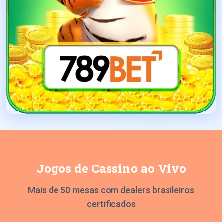
Jogos de Cassino ao Vivo
Mais de 50 mesas com dealers brasileiros
certificados