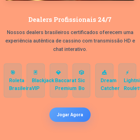
Dealers Profissionais 24/7
Nossos dealers brasileiros certificados oferecem uma
experiência autêntica de cassino com transmissão HD e
chat interativo.
🎯
🃏
💎
🎲
🎪
⚡
Roleta
Blackjack
Baccarat
Sic
Dream
Lightn
Brasileira
VIP
Premium
Bo
Catcher
Roulet
Jogar Agora