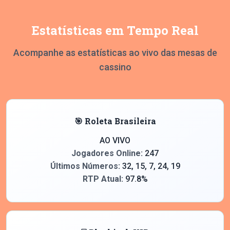
Estatísticas em Tempo Real
Acompanhe as estatísticas ao vivo das mesas de
cassino
🎯 Roleta Brasileira
AO VIVO
Jogadores Online:
247
Últimos Números:
32, 15, 7, 24, 19
RTP Atual:
97.8%